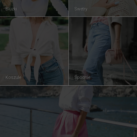
Bluzki
Swetry
Koszule
Spodnie