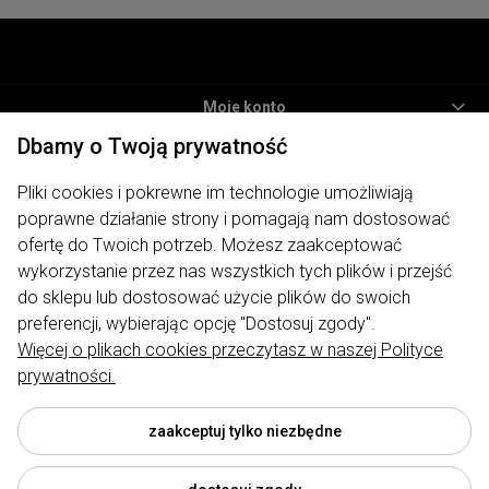
Moje konto
Dbamy o Twoją prywatność
Informacje
Pliki cookies i pokrewne im technologie umożliwiają
Płatności i dostawa
poprawne działanie strony i pomagają nam dostosować
O nas
ofertę do Twoich potrzeb. Możesz zaakceptować
wykorzystanie przez nas wszystkich tych plików i przejść
ODWIEDŹ NAS
do sklepu lub dostosować użycie plików do swoich
preferencji, wybierając opcję "Dostosuj zgody".
Więcej o plikach cookies przeczytasz w naszej Polityce
prywatności.
Sklep internetowy My Lauren | ul. Traugutta 7, 62-400 Słupca |
biuro@mylauren.pl
|
730 004 449
| NIP: 6671715479 | REGON:
300974891
zaakceptuj tylko niezbędne