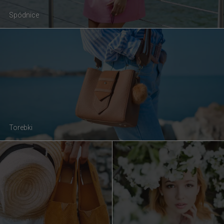
Spódnice
Torebki