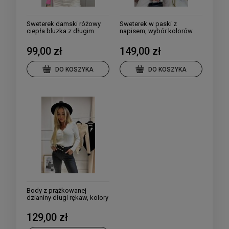
Sweterek damski różowy
Sweterek w paski z
ciepła bluzka z długim
napisem, wybór kolorów
rękawem
99,00 zł
149,00 zł
DO KOSZYKA
DO KOSZYKA
Body z prążkowanej
dzianiny długi rękaw, kolory
do wyboru
129,00 zł