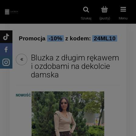
Szukaj
(pusty)
Menu
Promocja
-10%
z kodem:
24ML10
Bluzka z długim rękawem
i ozdobami na dekolcie
damska
NOWOŚĆ