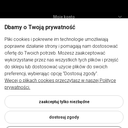
Moje konto
Dbamy o Twoją prywatność
Informacje
Pliki cookies i pokrewne im technologie umożliwiają
Płatności i dostawa
poprawne działanie strony i pomagają nam dostosować
O nas
ofertę do Twoich potrzeb. Możesz zaakceptować
wykorzystanie przez nas wszystkich tych plików i przejść
ODWIEDŹ NAS
do sklepu lub dostosować użycie plików do swoich
preferencji, wybierając opcję "Dostosuj zgody".
Więcej o plikach cookies przeczytasz w naszej Polityce
prywatności.
Sklep internetowy My Lauren | ul. Traugutta 7, 62-400 Słupca |
biuro@mylauren.pl
|
730 004 449
| NIP: 6671715479 | REGON:
300974891
zaakceptuj tylko niezbędne
dostosuj zgody