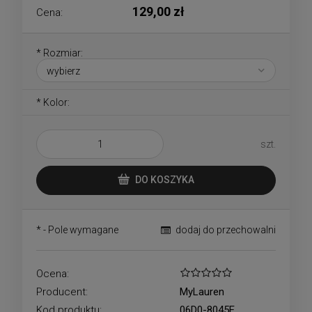
129,00 zł
Cena:
*
Rozmiar:
*
Kolor:
szt.
DO KOSZYKA
*
- Pole wymagane
dodaj do przechowalni
Ocena:
Producent:
MyLauren
Kod produktu:
06D0-8045E