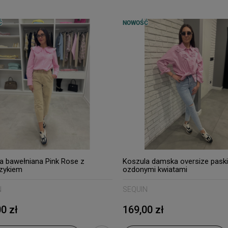
Ć
NOWOŚĆ
a bawełniana Pink Rose z
Koszula damska oversize paski
rzykiem
ozdonymi kwiatami
N
SEQUIN
0 zł
169,00 zł