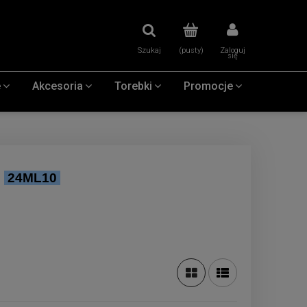
Szukaj
(pusty)
Zaloguj
się
e
Akcesoria
Torebki
Promocje
:
24ML10