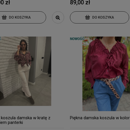
0 zł
89,00 zł
DO KOSZYKA
DO KOSZYKA
Ć
NOWOŚĆ
koszula damska w kratę z
Piękna damska koszula w kolor
iem panterki