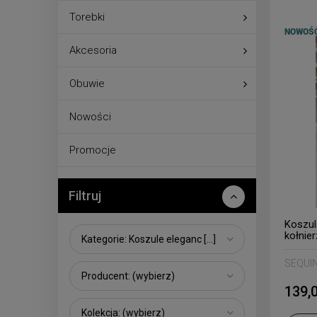
Torebki
NOWOŚ
Akcesoria
Obuwie
Nowości
Promocje
Filtruj
Koszul
kołnie
Kategorie: Koszule eleganc [...]
SEQUI
Producent: (wybierz)
139,0
Kolekcja: (wybierz)