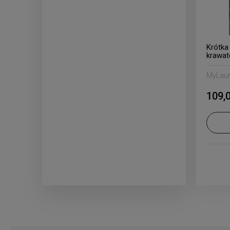
Krótka
krawa
MyLau
109,0