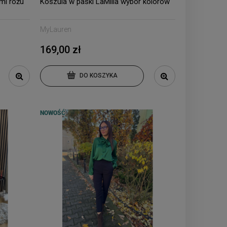
mi różu
Koszula w paski LaMilla wybór kolorów
MyLauren
169,00 zł
DO KOSZYKA
NOWOŚĆ