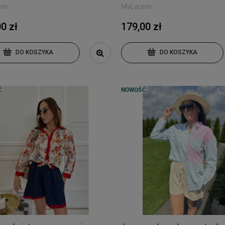
ren
MyLauren
0 zł
179,00 zł
DO KOSZYKA
DO KOSZYKA
Ć
NOWOŚĆ