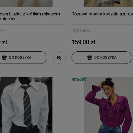
owa bluzka z krótkim rękawem
Różowa modna koszula ażuro
kolorów
ren
MyLauren
 zł
159,00 zł
DO KOSZYKA
DO KOSZYKA
Ć
NOWOŚĆ