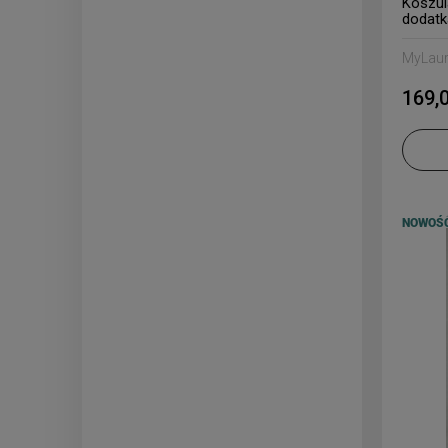
Koszul
dodatk
MyLau
169,0
NOWOŚ