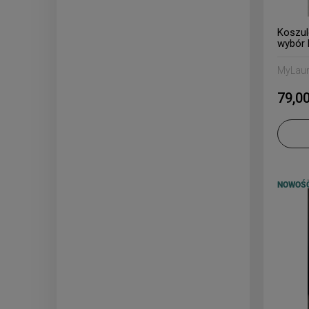
Koszul
wybór 
MyLau
79,00
NOWOŚ