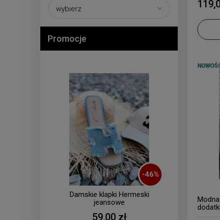
119,0
Promocje
NOWOŚ
-
46
%
Damskie klapki Hermeski
Modna 
jeansowe
dodatk
59,00 zł