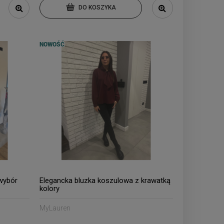
DO KOSZYKA
NOWOŚĆ
wybór
Elegancka bluzka koszulowa z krawatką
kolory
MyLauren