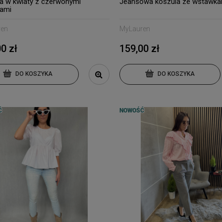
a w kwiaty z czerwonymi
Jeansowa koszula ze wstawka
ami
ren
MyLauren
0 zł
159,00 zł
DO KOSZYKA
DO KOSZYKA
Ć
NOWOŚĆ