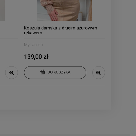
z
Koszula damska z długim ażurowym
rękawem
MyLauren
139,00 zł
DO KOSZYKA