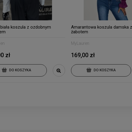
 biała koszula z ozdobnym
Amarantowa koszula damska 
tem
żabotem
ren
MyLauren
0 zł
169,00 zł
DO KOSZYKA
DO KOSZYKA