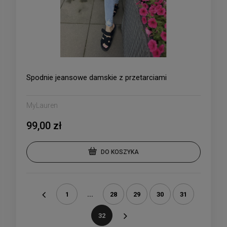
Spodnie jeansowe damskie z przetarciami
MyLauren
99,00 zł
DO KOSZYKA
1
...
28
29
30
31
«
32