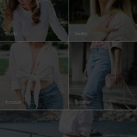
Bluzki
Swetry
Koszule
Spodnie