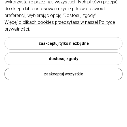
wykorzystanie przez nas wszystkich tych plików i przejść
FREE DELIVERY
do sklepu lub dostosować użycie plików do swoich
preferencji, wybierając opcję "Dostosuj zgody".
Darmowa dostawa
od 299 zł
Więcej o plikach cookies przeczytasz w naszej Polityce
MY LAUREN
prywatności.
zaakceptuj tylko niezbędne
dostosuj zgody
zaakceptuj wszystkie