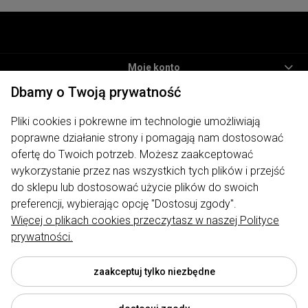
Moje konto
Dbamy o Twoją prywatność
Informacje
Pliki cookies i pokrewne im technologie umożliwiają
Płatności i dostawa
poprawne działanie strony i pomagają nam dostosować
O nas
ofertę do Twoich potrzeb. Możesz zaakceptować
wykorzystanie przez nas wszystkich tych plików i przejść
ODWIEDŹ NAS
do sklepu lub dostosować użycie plików do swoich
preferencji, wybierając opcję "Dostosuj zgody".
Więcej o plikach cookies przeczytasz w naszej Polityce
prywatności.
Sklep internetowy My Lauren | ul. Traugutta 7, 62-400 Słupca |
biuro@mylauren.pl
|
730 004 449
| NIP: 6671715479 | REGON:
300974891
zaakceptuj tylko niezbędne