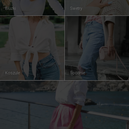
Bluzki
Swetry
Koszule
Spodnie