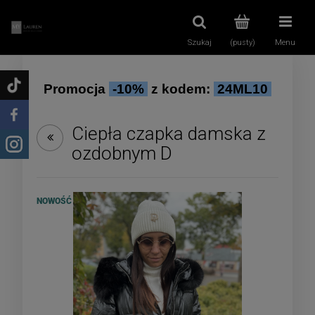
Szukaj
(pusty)
Menu
Promocja
-10%
z kodem:
24ML10
Ciepła czapka damska z
ozdobnym D
NOWOŚĆ