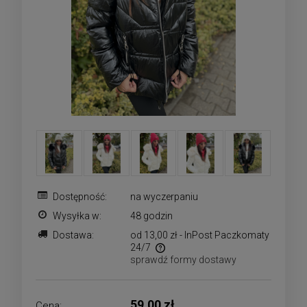
Dostępność:
na wyczerpaniu
Wysyłka w:
48 godzin
Dostawa:
od 13,00 zł
- InPost Paczkomaty
24/7
sprawdź formy dostawy
Cena nie zawiera ewentualnych kosztów płatności
59,00 zł
Cena: