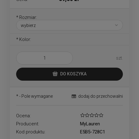
*
Rozmiar:
*
Kolor:
szt.
DO KOSZYKA
*
- Pole wymagane
dodaj do przechowalni
Ocena:
Producent:
MyLauren
Kod produktu:
E5B5-728C1