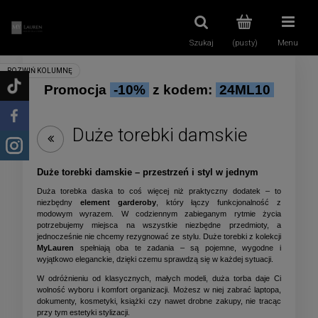
Szukaj
(pusty)
Menu
Promocja
-10%
z kodem:
24ML10
Duże torebki damskie
Duże torebki damskie – przestrzeń i styl w jednym
Duża torebka daska to coś więcej niż praktyczny dodatek – to
niezbędny
element garderoby
, który łączy funkcjonalność z
modowym wyrazem. W codziennym zabieganym rytmie życia
potrzebujemy miejsca na wszystkie niezbędne przedmioty, a
jednocześnie nie chcemy rezygnować ze stylu. Duże torebki z kolekcji
MyLauren
spełniają oba te zadania – są pojemne, wygodne i
wyjątkowo eleganckie, dzięki czemu sprawdzą się w każdej sytuacji.
W odróżnieniu od klasycznych, małych modeli, duża torba daje Ci
wolność wyboru i komfort organizacji. Możesz w niej zabrać laptopa,
dokumenty, kosmetyki, książki czy nawet drobne zakupy, nie tracąc
przy tym estetyki stylizacji.