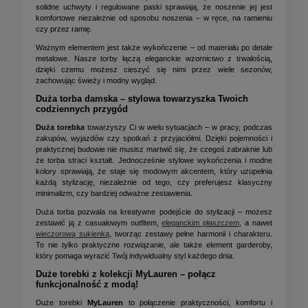
solidne uchwyty i regulowane paski sprawiają, że noszenie jej jest
komfortowe niezależnie od sposobu noszenia – w ręce, na ramieniu
czy przez ramię.
Ważnym elementem jest także wykończenie – od materiału po detale
metalowe. Nasze torby łączą eleganckie wzornictwo z trwałością,
dzięki czemu możesz cieszyć się nimi przez wiele sezonów,
zachowując świeży i modny wygląd.
Duża torba damska – stylowa towarzyszka Twoich
codziennych przygód
Duża torebka
towarzyszy Ci w wielu sytuacjach – w pracy, podczas
zakupów, wyjazdów czy spotkań z przyjaciółmi. Dzięki pojemności i
praktycznej budowie nie musisz martwić się, że czegoś zabraknie lub
że torba straci kształt. Jednocześnie stylowe wykończenia i modne
kolory sprawiają, że staje się modowym akcentem, który uzupełnia
każdą stylizację, niezależnie od tego, czy preferujesz klasyczny
minimalizm, czy bardziej odważne zestawienia.
Duża torba pozwala na kreatywne podejście do stylizacji – możesz
zestawić ją z casualowym outfitem,
eleganckim płaszczem
, a nawet
wieczorową sukienką
, tworząc zestawy pełne harmonii i charakteru.
To nie tylko praktyczne rozwiązanie, ale także element garderoby,
który pomaga wyrazić Twój indywidualny styl każdego dnia.
Duże torebki z kolekcji MyLauren – połącz
funkcjonalność z modą!
Duże torebki
MyLauren
to połączenie praktyczności, komfortu i