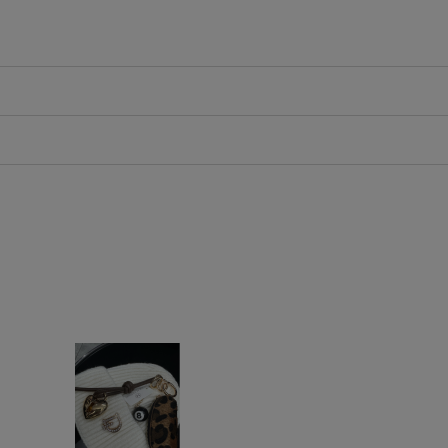
iera ewentualnych kosztów