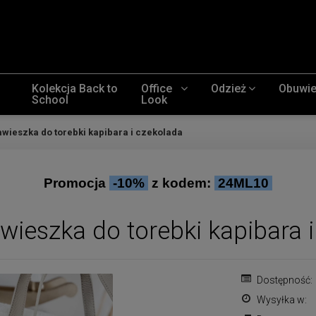
Kolekcja Back to
Office
Odzież
Obuwi
School
Look
awieszka do torebki kapibara i czekolada
Promocja
-10%
z kodem:
24ML10
awieszka do torebki kapibara 
Dostępność:
Wysyłka w: