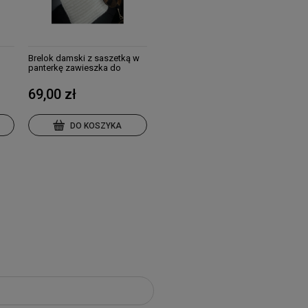
Brelok damski z saszetką w
panterkę zawieszka do
torebki klucze
69,00 zł
DO KOSZYKA