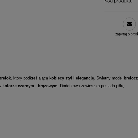
Kod produktu:
zapytaj o pro
brelok
, który podkreślającą
kobiecy styl i elegancję
. Świetny model
brelocz
w kolorze czarnym i brązowym
. Dodatkowo zawieszka posiada piłkę.