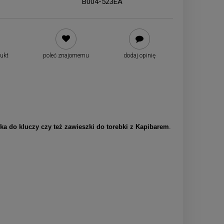
B004-523EA
dukt
poleć znajomemu
dodaj opinię
ka do kluczy czy też zawieszki do torebki z Kapibarem
.