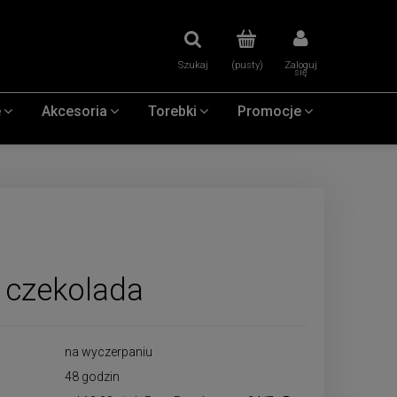
Szukaj
(pusty)
Zaloguj
się
e
Akcesoria
Torebki
Promocje
i czekolada
na wyczerpaniu
48 godzin