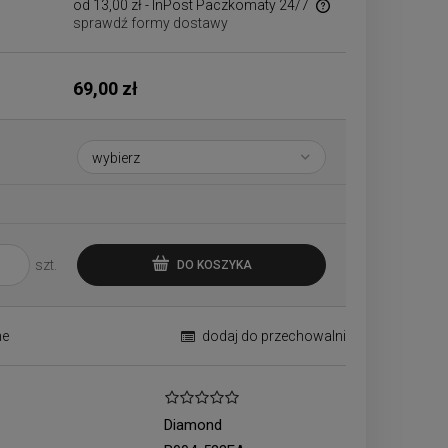
od 13,00 zł
- InPost Paczkomaty 24/7
sprawdź formy dostawy
Cena nie zawiera ewentualnych kosztów
płatności
69,00 zł
szt.
DO KOSZYKA
ne
dodaj do przechowalni
Diamond