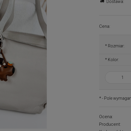
Dostawa:
Cena:
*
Rozmiar:
*
Kolor:
*
- Pole wymaga
Ocena:
Producent: