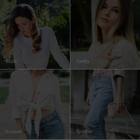
Bluzki
Swetry
Koszule
Spodnie