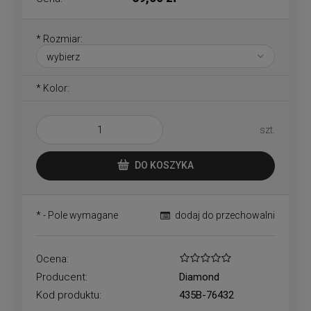
*
Rozmiar:
*
Kolor:
szt.
DO KOSZYKA
*
- Pole wymagane
dodaj do przechowalni
Ocena:
Producent:
Diamond
Kod produktu:
435B-76432