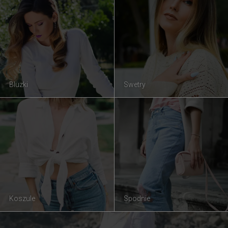
Bluzki
Swetry
Koszule
Spodnie