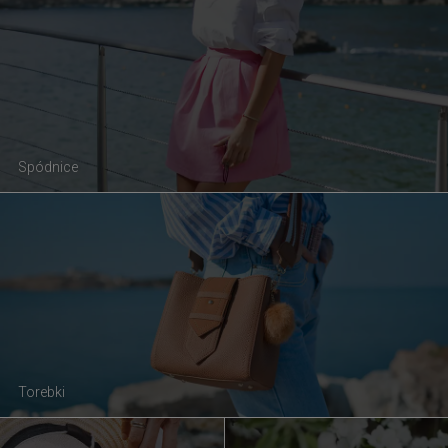
Spódnice
Torebki