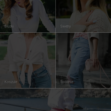
Bluzki
Swetry
Koszule
Spodnie