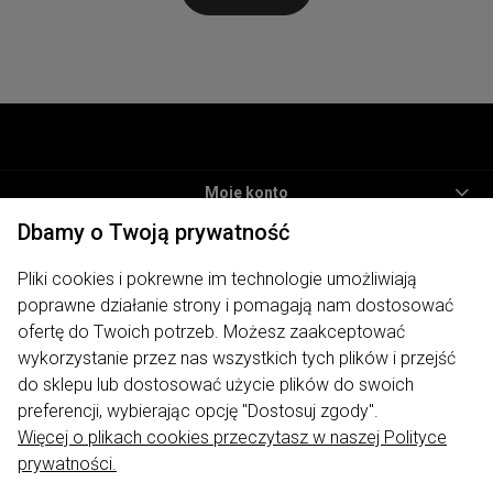
Moje konto
Dbamy o Twoją prywatność
Informacje
Pliki cookies i pokrewne im technologie umożliwiają
Płatności i dostawa
poprawne działanie strony i pomagają nam dostosować
O nas
ofertę do Twoich potrzeb. Możesz zaakceptować
wykorzystanie przez nas wszystkich tych plików i przejść
ODWIEDŹ NAS
do sklepu lub dostosować użycie plików do swoich
preferencji, wybierając opcję "Dostosuj zgody".
Więcej o plikach cookies przeczytasz w naszej Polityce
prywatności.
Sklep internetowy My Lauren | ul. Traugutta 7, 62-400 Słupca |
biuro@mylauren.pl
|
730 004 449
| NIP: 6671715479 | REGON: