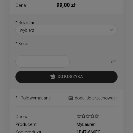
99,00 zł
Cena:
*
Rozmiar:
*
Kolor:
szt.
DO KOSZYKA
*
- Pole wymagane
dodaj do przechowalni
Ocena:
Producent:
MyLauren
Kod produktu:
1B47-666FC