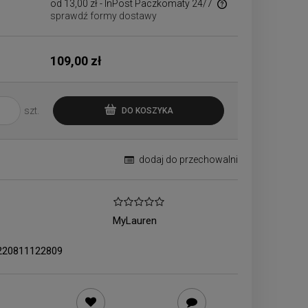
od 13,00 zł
- InPost Paczkomaty 24/7
sprawdź formy dostawy
Cena nie zawiera ewentualnych kosztów
płatności
109,00 zł
szt.
DO KOSZYKA
dodaj do przechowalni
MyLauren
220811122809