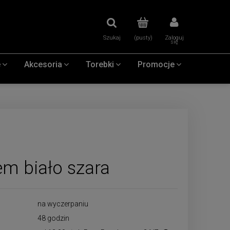
Szukaj
(pusty)
Zaloguj
się
e
Akcesoria
Torebki
Promocje
m biało szara
na wyczerpaniu
48 godzin