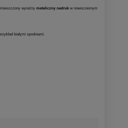
du umieszczony wyraźny
metaliczny nadruk
w nowoczesnym
przykład białymi spodniami.