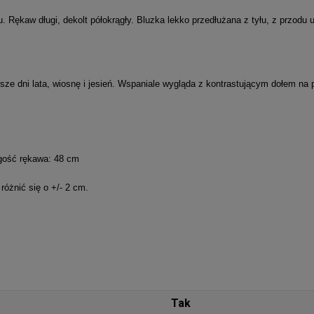
łu. Rękaw długi, dekolt półokrągły. Bluzka lekko przedłużana z tyłu, z przo
ejsze dni lata, wiosnę i jesień. Wspaniale wygląda z kontrastującym dołem na 
ugość rękawa: 48 cm
óżnić się o +/- 2 cm.
Tak