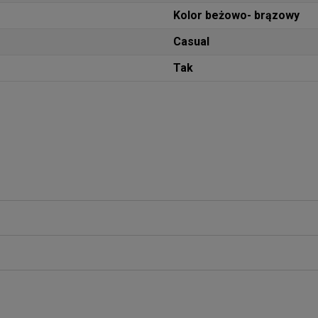
Kolor beżowo- brązowy
Casual
Tak
iera ewentualnych kosztów