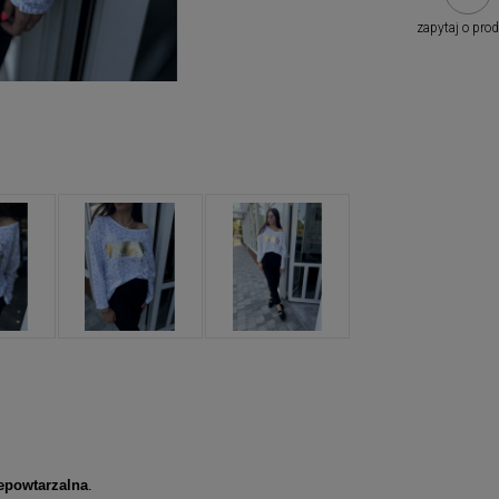
zapytaj o pro
epowtarzalna
.