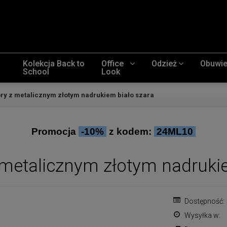
Kolekcja Back to
Office
Odzież
Obuwi
School
Look
ry z metalicznym złotym nadrukiem biało szara
Promocja
-10%
z kodem:
24ML10
 metalicznym złotym nadrukie
Dostępność:
Wysyłka w: