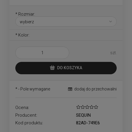
*
Rozmiar:
*
Kolor:
szt.
DO KOSZYKA
*
- Pole wymagane
dodaj do przechowalni
Ocena:
Producent:
SEQUIN
Kod produktu:
82AD-749E6