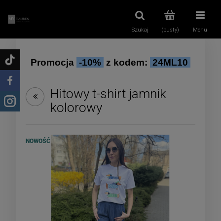
Szukaj
(pusty)
Menu
Promocja
-10%
z kodem:
24ML10
Hitowy t-shirt jamnik
kolorowy
NOWOŚĆ