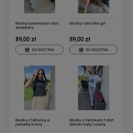
Modny bawełniany t-shirt
Modny t-shirt Miś girl
strawberry
89,00 zł
89,00 zł
DO KOSZYKA
DO KOSZYKA
Bluzka z falbanką w
Bluzka z trampkami t shirt
panterkę kolory
damski biały i czarny