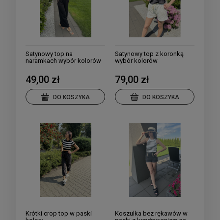
Satynowy top na
Satynowy top z koronką
naramkach wybór kolorów
wybór kolorów
49,00 zł
79,00 zł
DO KOSZYKA
DO KOSZYKA
Krótki crop top w paski
Koszulka bez rękawów w