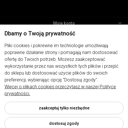
Moje konto
Dbamy o Twoją prywatność
Informacje
Pliki cookies i pokrewne im technologie umożliwiają
Płatności i dostawa
poprawne działanie strony i pomagają nam dostosować
O nas
ofertę do Twoich potrzeb. Możesz zaakceptować
wykorzystanie przez nas wszystkich tych plików i przejść
ODWIEDŹ NAS
do sklepu lub dostosować użycie plików do swoich
preferencji, wybierając opcję "Dostosuj zgody".
Więcej o plikach cookies przeczytasz w naszej Polityce
prywatności.
Sklep internetowy My Lauren | ul. Traugutta 7, 62-400 Słupca |
biuro@mylauren.pl
|
730 004 449
| NIP: 6671715479 | REGON:
300974891
zaakceptuj tylko niezbędne
dostosuj zgody