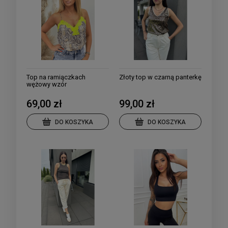
Top na ramiączkach
Złoty top w czarną panterkę
wężowy wzór
69,00 zł
99,00 zł
DO KOSZYKA
DO KOSZYKA