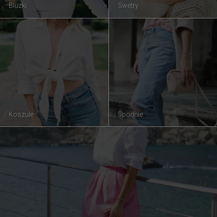
Bluzki
Swetry
Koszule
Spodnie