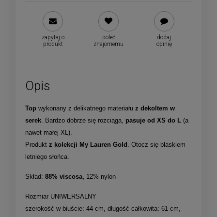
zapytaj o
poleć
dodaj
produkt
znajomemu
opinię
Opis
Top
wykonany z delikatnego materiału
z dekoltem w
serek
. Bardzo dobrze się rozciąga,
pasuje od XS do L
(a
nawet małej XL).
Produkt
z kolekcji My Lauren Gold
. Otocz się blaskiem
letniego słońca.
Skład:
88% viscosa,
12% nylon
Rozmiar UNIWERSALNY
szerokość w biuście: 44 cm, długość całkowita: 61 cm,