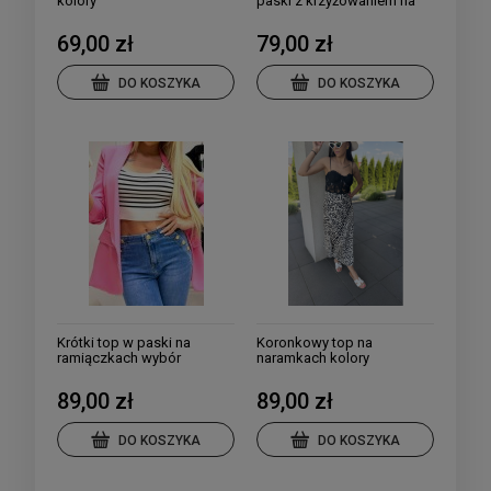
kolory
paski z krzyżowaniem na
plecach, biała i czarna
69,00 zł
79,00 zł
DO KOSZYKA
DO KOSZYKA
Krótki top w paski na
Koronkowy top na
ramiączkach wybór
naramkach kolory
kolorów
89,00 zł
89,00 zł
DO KOSZYKA
DO KOSZYKA