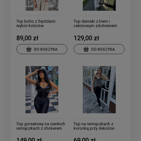
Top boho z frędzlami
Top damski z lnem i
wybór kolorów
cekinowym zdobieniem
89,00 zł
129,00 zł
DO KOSZYKA
DO KOSZYKA
Top gorsetowy na cienkich
Top na ramiączkach z
ramiączkach z chokerem
koronką przy dekolcie
149,00 zł
69,00 zł