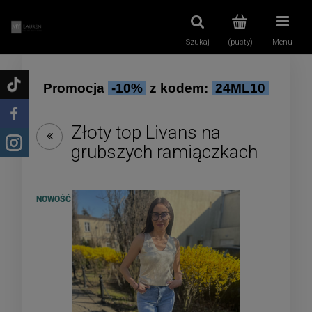
Szukaj
(pusty)
Menu
Promocja
-10%
z kodem:
24ML10
Złoty top Livans na
grubszych ramiączkach
NOWOŚĆ