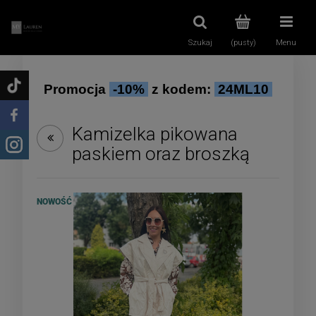
Szukaj
(pusty)
Menu
Promocja
-10%
z kodem:
24ML10
Kamizelka pikowana
paskiem oraz broszką
NOWOŚĆ