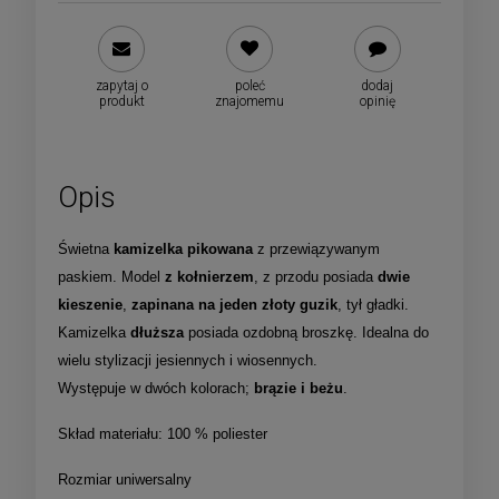
zapytaj o
poleć
dodaj
produkt
znajomemu
opinię
Opis
Świetna
kamizelka pikowana
z przewiązywanym
paskiem. Model
z kołnierzem
, z przodu posiada
dwie
kieszenie
,
zapinana na jeden złoty guzik
, tył gładki.
Kamizelka
dłuższa
posiada ozdobną broszkę. Idealna do
wielu stylizacji jesiennych i wiosennych.
Występuje w dwóch kolorach;
brązie i beżu
.
Skład materiału: 100 % poliester
Rozmiar uniwersalny