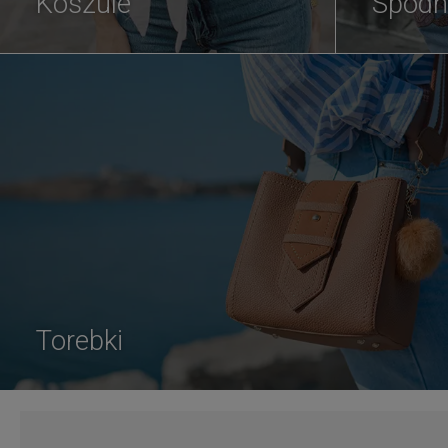
Koszule
Spodn
Torebki