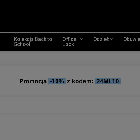
Kolekcja Back to
Office
Odzież
Obuwi
School
Look
Promocja
-10%
z kodem:
24ML10