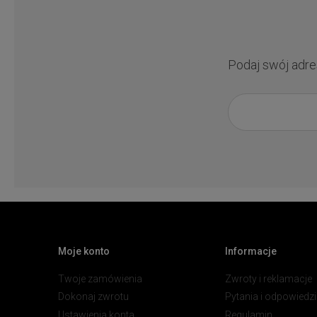
Podaj swój adre
Moje konto
Informacje
Twoje zamówienia
Zwroty i reklamacje
Dokonaj zwrotu
Pytania i odpowiedzi
Ustawienia konta
Regulamin