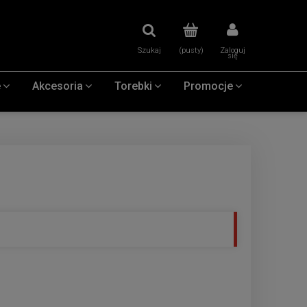
Szukaj
(pusty)
Zaloguj
się
e
Akcesoria
Torebki
Promocje