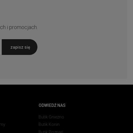
ch i promocjach.
zapisz się
ODWIEDŹ NAS
Butik Gniezno
rmy
Butik Konin
Butik Poznań