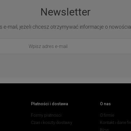
Newsletter
s e-mail, jeżeli chcesz otrzymywać informacje o nowościa
Płatności i dostawa
O nas
Formy płatności
O firmie
Czas i koszty dostawy
Kontakt i dane fi
Blog