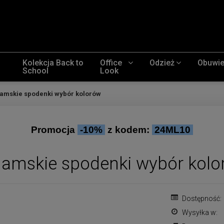
Kolekcja Back to
Office
Odzież
Obuwi
School
Look
damskie spodenki wybór kolorów
Promocja
-10%
z kodem:
24ML10
 damskie spodenki wybór kol
Dostępność:
Wysyłka w: