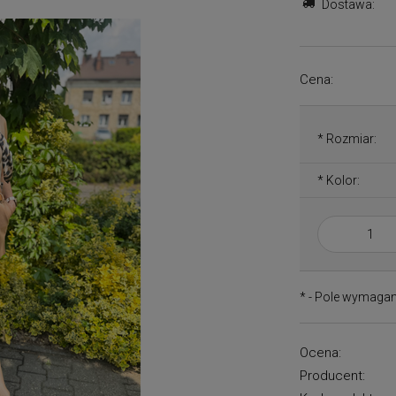
Dostawa:
Cena:
*
Rozmiar:
*
Kolor:
*
- Pole wymaga
Ocena:
Producent: