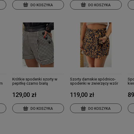
DO KOSZYKA
DO KOSZYKA
Krótkie spodenki szorty w
Szorty damskie spódnico-
Spo
em
pepitkę czarno białą
spodenki w zwierzęcy wzór
kie
panterka
wy
129,00 zł
119,00 zł
89
DO KOSZYKA
DO KOSZYKA