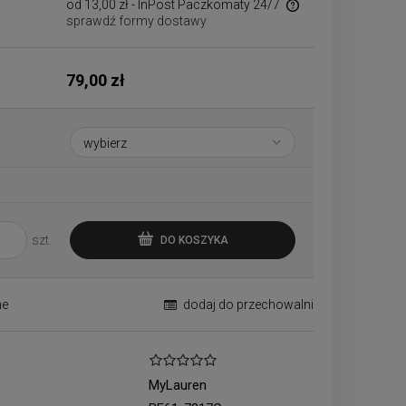
od 13,00 zł
- InPost Paczkomaty 24/7
sprawdź formy dostawy
Cena nie zawiera ewentualnych kosztów
płatności
79,00 zł
szt.
DO KOSZYKA
ne
dodaj do przechowalni
MyLauren