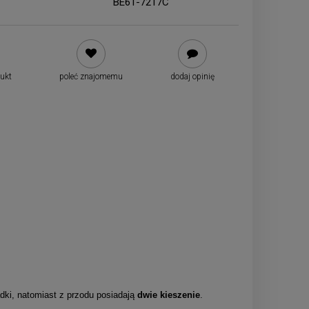
BE61-7217C
dukt
poleć znajomemu
dodaj opinię
ładki, natomiast z przodu posiadają
dwie kieszenie
.