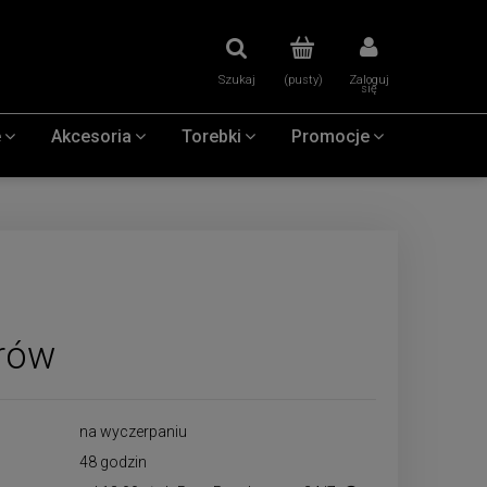
Szukaj
(pusty)
Zaloguj
się
e
Akcesoria
Torebki
Promocje
orów
na wyczerpaniu
48 godzin