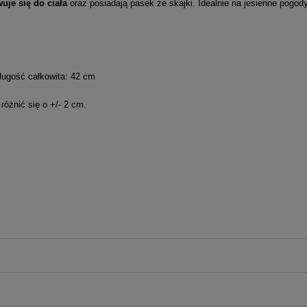
uje się do ciała
oraz posiadają pasek ze skajki. Idealnie na jesienne pogody
ługość całkowita: 42 cm
óżnić się o +/- 2 cm.
iera ewentualnych kosztów