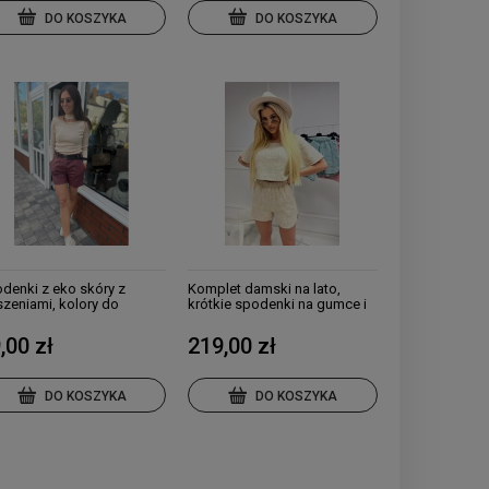
DO KOSZYKA
DO KOSZYKA
denki z eko skóry z
Komplet damski na lato,
szeniami, kolory do
krótkie spodenki na gumce i
boru
bluzka, kolory do wyboru
,00 zł
219,00 zł
DO KOSZYKA
DO KOSZYKA