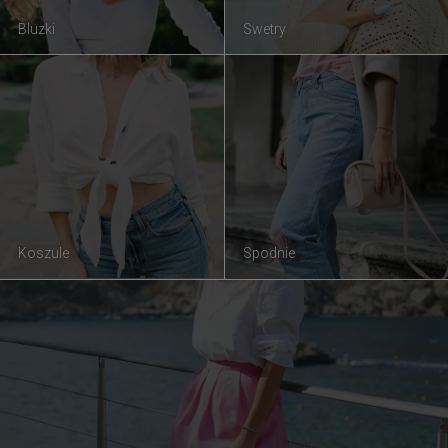
Bluzki
Swetry
Koszule
Spodnie