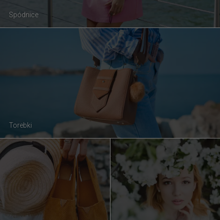
Spódnice
Torebki