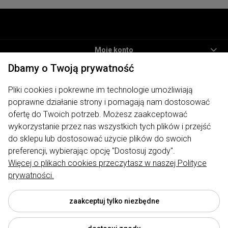
Moje konto
Dbamy o Twoją prywatność
Informacje
Pliki cookies i pokrewne im technologie umożliwiają
Płatności i dostawa
poprawne działanie strony i pomagają nam dostosować
O nas
ofertę do Twoich potrzeb. Możesz zaakceptować
wykorzystanie przez nas wszystkich tych plików i przejść
ODWIEDŹ NAS
do sklepu lub dostosować użycie plików do swoich
preferencji, wybierając opcję "Dostosuj zgody".
Więcej o plikach cookies przeczytasz w naszej Polityce
prywatności.
Sklep internetowy My Lauren | ul. Traugutta 7, 62-400 Słupca |
biuro@mylauren.pl
|
730 004 449
| NIP: 6671715479 | REGON:
300974891
zaakceptuj tylko niezbędne