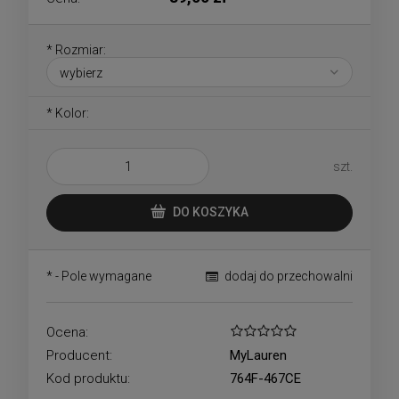
*
Rozmiar:
*
Kolor:
szt.
DO KOSZYKA
*
- Pole wymagane
dodaj do przechowalni
Ocena:
Producent:
MyLauren
Kod produktu:
764F-467CE