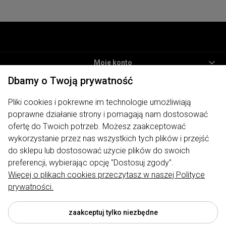
Moje konto
Dbamy o Twoją prywatność
Informacje
Pliki cookies i pokrewne im technologie umożliwiają
Płatności i dostawa
poprawne działanie strony i pomagają nam dostosować
O nas
ofertę do Twoich potrzeb. Możesz zaakceptować
wykorzystanie przez nas wszystkich tych plików i przejść
ODWIEDŹ NAS
do sklepu lub dostosować użycie plików do swoich
preferencji, wybierając opcję "Dostosuj zgody".
Więcej o plikach cookies przeczytasz w naszej Polityce
prywatności.
Sklep internetowy My Lauren | ul. Traugutta 7, 62-400 Słupca |
biuro@mylauren.pl
|
730 004 449
| NIP: 6671715479 | REGON:
300974891
zaakceptuj tylko niezbędne