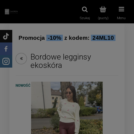
Szukaj
(pusty)
Menu
Promocja
-10%
z kodem:
24ML10
Bordowe legginsy
ekoskóra
NOWOŚĆ