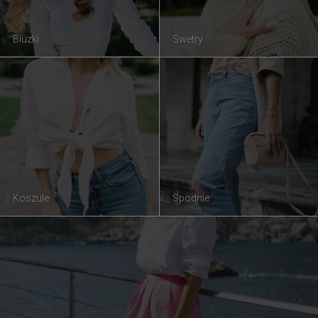
Bluzki
Swetry
Koszule
Spodnie