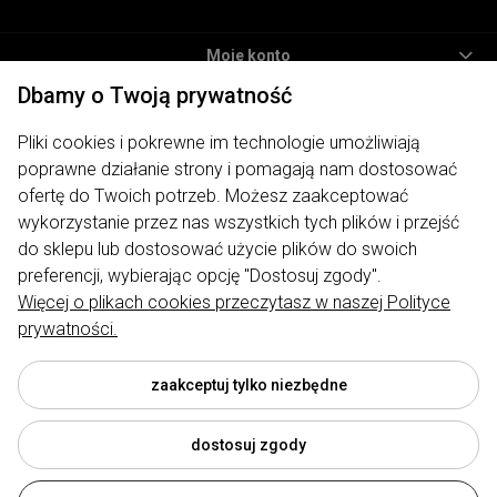
Moje konto
Dbamy o Twoją prywatność
Informacje
Pliki cookies i pokrewne im technologie umożliwiają
Płatności i dostawa
poprawne działanie strony i pomagają nam dostosować
O nas
ofertę do Twoich potrzeb. Możesz zaakceptować
wykorzystanie przez nas wszystkich tych plików i przejść
ODWIEDŹ NAS
do sklepu lub dostosować użycie plików do swoich
preferencji, wybierając opcję "Dostosuj zgody".
Więcej o plikach cookies przeczytasz w naszej Polityce
prywatności.
Sklep internetowy My Lauren | ul. Traugutta 7, 62-400 Słupca |
biuro@mylauren.pl
|
730 004 449
| NIP: 6671715479 | REGON:
300974891
zaakceptuj tylko niezbędne
dostosuj zgody
© 2026 mylauren.pl . Wszelkie prawa zastrzeżone.