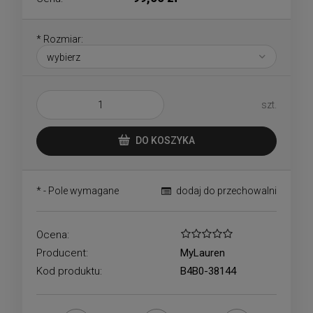
*
Rozmiar:
szt.
DO KOSZYKA
*
- Pole wymagane
dodaj do przechowalni
Ocena:
Producent:
MyLauren
Kod produktu:
B4B0-38144