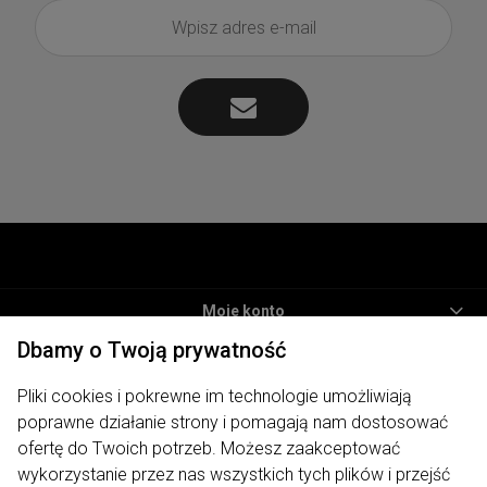
Moje konto
Dbamy o Twoją prywatność
Informacje
Pliki cookies i pokrewne im technologie umożliwiają
Płatności i dostawa
poprawne działanie strony i pomagają nam dostosować
O nas
ofertę do Twoich potrzeb. Możesz zaakceptować
wykorzystanie przez nas wszystkich tych plików i przejść