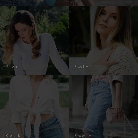
Bluzki
Swetry
Koszule
Spodnie