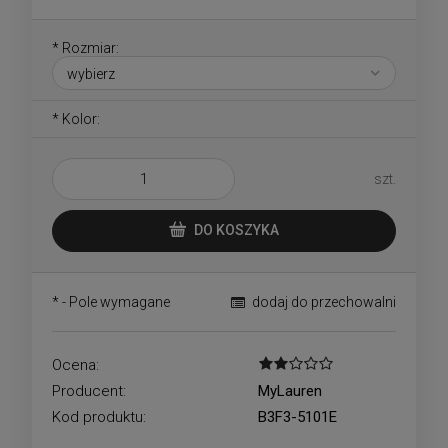
*
Rozmiar:
*
Kolor:
szt.
DO KOSZYKA
*
- Pole wymagane
dodaj do przechowalni
Ocena:
Producent:
MyLauren
Kod produktu:
B3F3-5101E