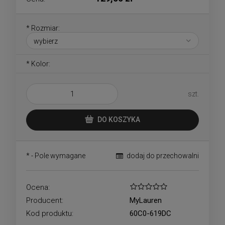
*
Rozmiar:
*
Kolor:
szt.
DO KOSZYKA
*
- Pole wymagane
dodaj do przechowalni
Ocena:
Producent:
MyLauren
Kod produktu:
60C0-619DC