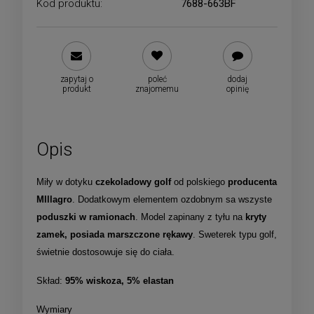
Kod produktu:
7688-663BF
zapytaj o
poleć
dodaj
produkt
znajomemu
opinię
Opis
Miły w dotyku
czekoladowy golf
od polskiego
producenta
MIllagro
. Dodatkowym elementem ozdobnym sa wszyste
poduszki w ramionach
. Model zapinany z tyłu na
kryty
zamek, posiada marszczone rękawy
. Sweterek typu golf,
świetnie dostosowuje się do ciała.
Skład:
95% wiskoza, 5% elastan
Wymiary