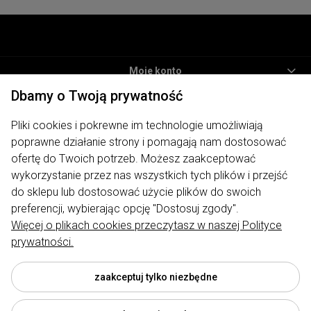
Moje konto
Dbamy o Twoją prywatność
Informacje
Pliki cookies i pokrewne im technologie umożliwiają
Płatności i dostawa
poprawne działanie strony i pomagają nam dostosować
O nas
ofertę do Twoich potrzeb. Możesz zaakceptować
wykorzystanie przez nas wszystkich tych plików i przejść
ODWIEDŹ NAS
do sklepu lub dostosować użycie plików do swoich
preferencji, wybierając opcję "Dostosuj zgody".
Więcej o plikach cookies przeczytasz w naszej Polityce
prywatności.
Sklep internetowy My Lauren | ul. Traugutta 7, 62-400 Słupca |
biuro@mylauren.pl
|
730 004 449
| NIP: 6671715479 | REGON:
300974891
zaakceptuj tylko niezbędne