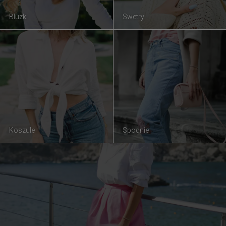
Bluzki
Swetry
Koszule
Spodnie