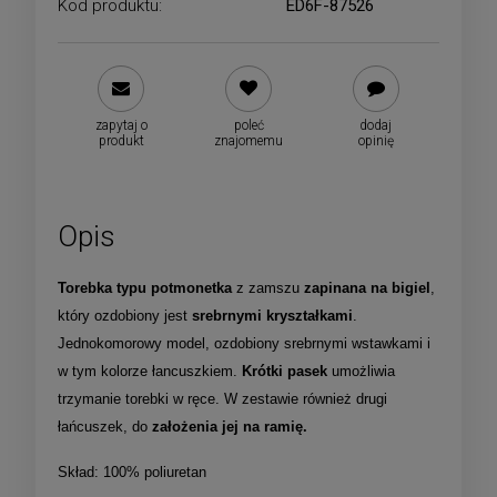
Kod produktu:
ED6F-87526
zapytaj o
poleć
dodaj
produkt
znajomemu
opinię
Opis
Torebka typu potmonetka
z zamszu
zapinana na bigiel
,
który ozdobiony jest
srebrnymi kryształkami
.
Jednokomorowy model, ozdobiony srebrnymi wstawkami i
w tym kolorze łancuszkiem.
Krótki pasek
umożliwia
trzymanie torebki w ręce. W zestawie również drugi
łańcuszek, do
założenia jej na ramię.
Skład: 100% poliuretan