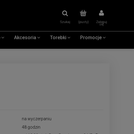
Szukaj
(pusty)
Zaloguj
się
e
Akcesoria
Torebki
Promocje
na wyczerpaniu
48 godzin