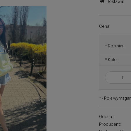
Dostawa:
Cena:
*
Rozmiar:
*
Kolor:
*
- Pole wymaga
Ocena:
Producent: