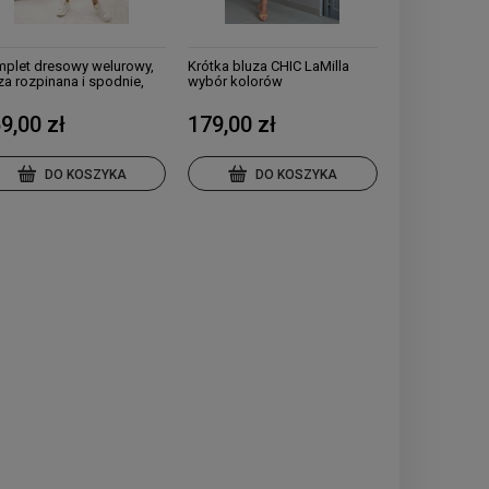
plet dresowy welurowy,
Krótka bluza CHIC LaMilla
za rozpinana i spodnie,
wybór kolorów
ory
9,00 zł
179,00 zł
DO KOSZYKA
DO KOSZYKA