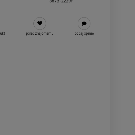
367B-2229F
dukt
poleć znajomemu
dodaj opinię