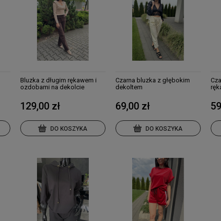
Bluzka z długim rękawem i
Czarna bluzka z głębokim
Cza
ozdobami na dekolcie
dekoltem
ręk
damska
129,00 zł
69,00 zł
59
DO KOSZYKA
DO KOSZYKA