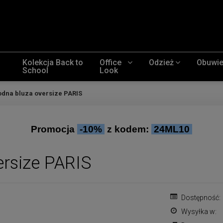
Kolekcja Back to
Office
Odzież
Obuwi
School
Look
dna bluza oversize PARIS
Promocja
-10%
z kodem:
24ML10
rsize PARIS
Dostępność:
Wysyłka w: