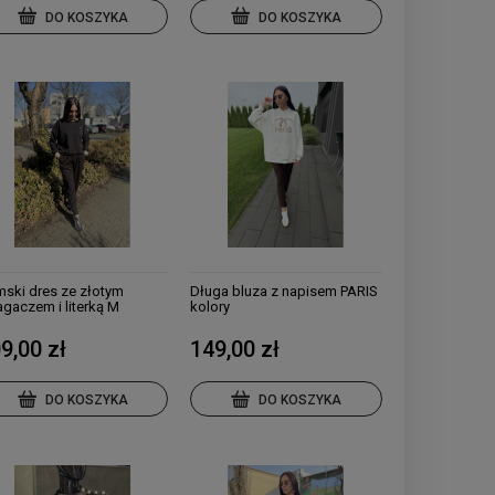
DO KOSZYKA
DO KOSZYKA
ski dres ze złotym
Długa bluza z napisem PARIS
agaczem i literką M
kolory
9,00 zł
149,00 zł
DO KOSZYKA
DO KOSZYKA