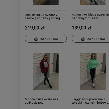
Dres oversize AZARA z
Karmelowa bluza oversize
szeroką nogawką spring
ozdobnym misiem i
2025
cyrkoniami
219,00 zł
139,00 zł
DO KOSZYKA
DO KOSZYKA
Modna bluza oversize z
Legginsy prążkowane z
aplikacją psa
wysokim stanem, beżowe
czarne, brązowe