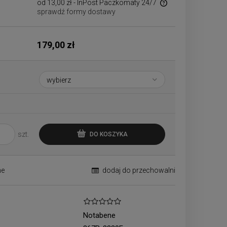
od 13,00 zł
- InPost Paczkomaty 24/7
sprawdź formy dostawy
Cena nie zawiera ewentualnych kosztów
płatności
179,00 zł
szt.
DO KOSZYKA
ne
dodaj do przechowalni
Notabene