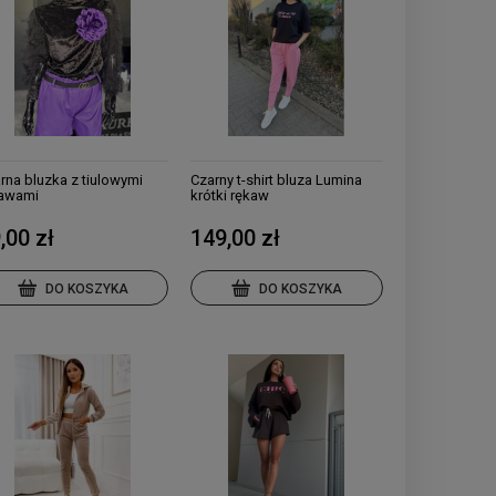
rna bluzka z tiulowymi
Czarny t-shirt bluza Lumina
awami
krótki rękaw
,00 zł
149,00 zł
DO KOSZYKA
DO KOSZYKA