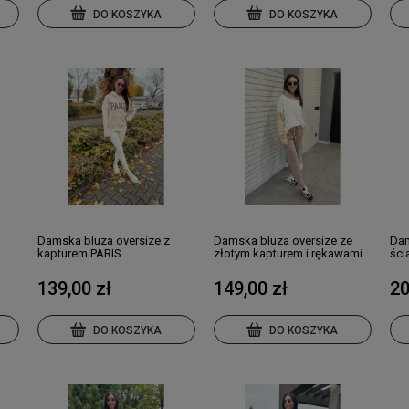
DO KOSZYKA
DO KOSZYKA
Damska bluza oversize z
Damska bluza oversize ze
Dam
kapturem PARIS
złotym kapturem i rękawami
ści
139,00 zł
149,00 zł
20
DO KOSZYKA
DO KOSZYKA