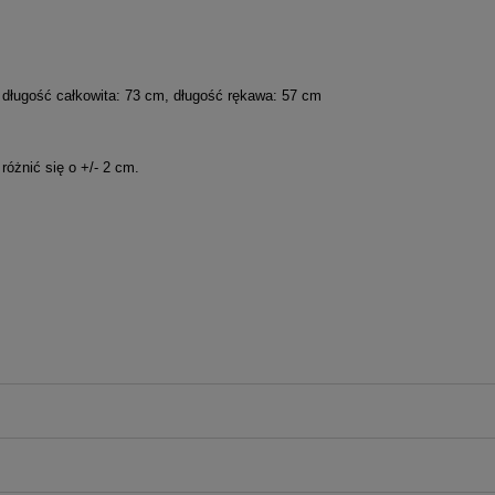
 długość całkowita: 73 cm, długość rękawa: 57 cm
óżnić się o +/- 2 cm.
iera ewentualnych kosztów