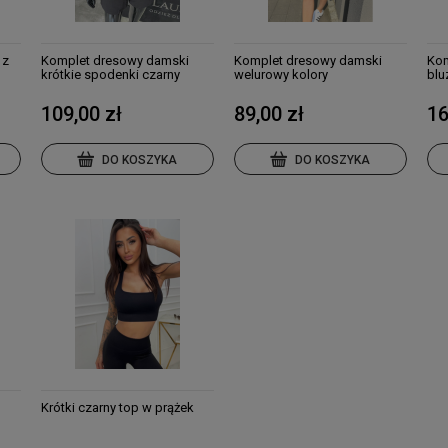
 z
Komplet dresowy damski
Komplet dresowy damski
Kom
krótkie spodenki czarny
welurowy kolory
blu
kol
109,00 zł
89,00 zł
16
DO KOSZYKA
DO KOSZYKA
Krótki czarny top w prążek
,