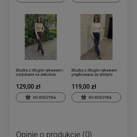
Bluzka z długim rękawem i
Bluzka z długim rękawem
ozdobami na dekolcie
prążkowana ze złotymi
damska
guzikami i stójką kolory
129,00 zł
119,00 zł
DO KOSZYKA
DO KOSZYKA
Opinie o produkcie (0)