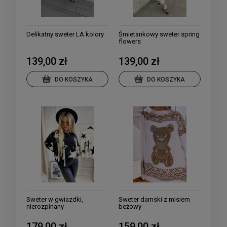
Delikatny sweter LA kolory
Śmietankowy sweter spring
flowers
139,00 zł
139,00 zł
DO KOSZYKA
DO KOSZYKA
Sweter w gwiazdki,
Sweter damski z misiem
nierozpinany
beżowy
179,00 zł
159,00 zł