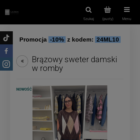
Szukaj
(pusty)
Menu
Promocja
-10%
z kodem:
24ML10
Brązowy sweter damski
w romby
NOWOŚĆ