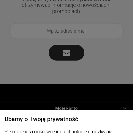
otrzymywać informacje o nowościach i
promocjach.
Moje konto
Dbamy o Twoją prywatność
Informacje
Pliki cookies i pokrewne im technologie umożliwiają
Płatności i dostawa