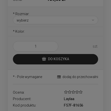
*
Rozmiar:
*
Kolor:
szt.
DO KOSZYKA
*
- Pole wymagane
dodaj do przechowalni
Ocena:
Producent:
Laylaa
Kod produktu:
F57F-81656