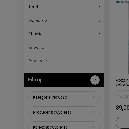
NOWOŚ
Torebki
Akcesoria
Obuwie
Nowości
Promocje
Filtruj
Rozpin
koloró
MyLau
Kategorie: Nowości
89,00
Producent: (wybierz)
Kolekcja: (wybierz)