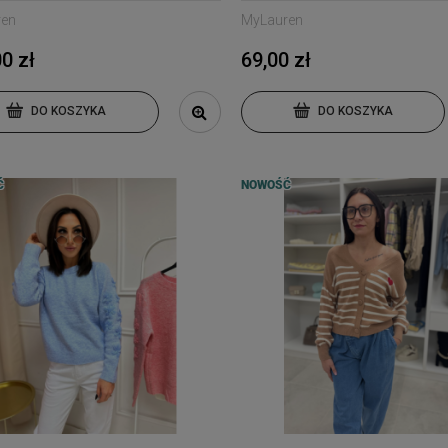
ren
MyLauren
0 zł
69,00 zł
DO KOSZYKA
DO KOSZYKA
Ć
NOWOŚĆ