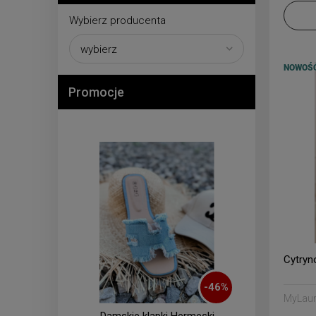
Wybierz producenta
NOWOŚ
Promocje
Cytryn
-
46
%
MyLau