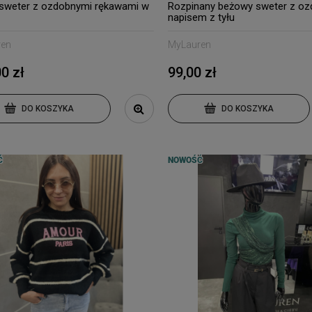
 sweter z ozdobnymi rękawami w
Rozpinany beżowy sweter z o
napisem z tyłu
ren
MyLauren
0 zł
99,00 zł
DO KOSZYKA
DO KOSZYKA
Ć
NOWOŚĆ