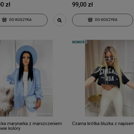
0 zł
99,00 zł
DO KOSZYKA
DO KOSZYKA
Ć
NOWOŚĆ
cka marynarka z marszczeniem
Czarna krótka bluzka z napise
awie kolory