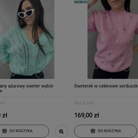
Ć
NOWOŚĆ
any ażurowy sweter wybór
Sweterek w cekinowe serduszk
w
ren
MyLauren
 zł
169,00 zł
DO KOSZYKA
DO KOSZYKA