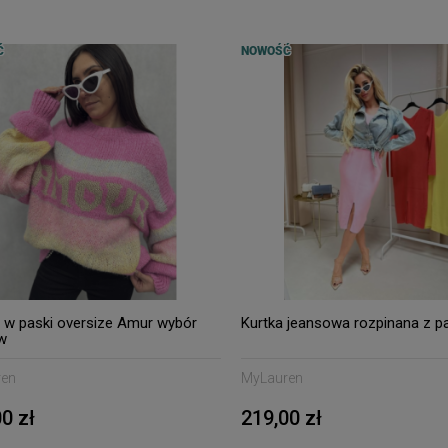
Ć
NOWOŚĆ
 w paski oversize Amur wybór
Kurtka jeansowa rozpinana z p
w
ren
MyLauren
0 zł
219,00 zł