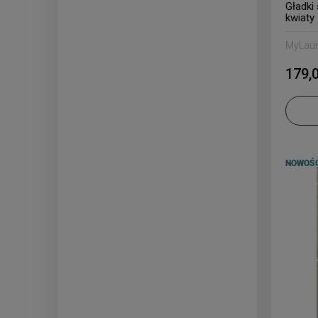
Gładki
kwiaty
MyLau
179,0
NOWOŚ