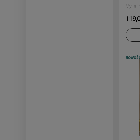
MyLau
119,0
NOWOŚ