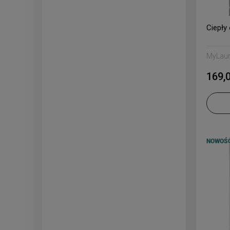
Ciepły
MyLau
169,0
NOWOŚ