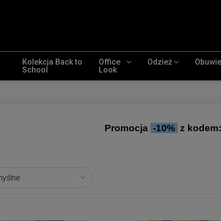
Kolekcja Back to
Office
Odzież
Obuwi
School
Look
Promocja
-10%
z kodem