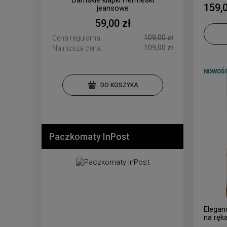
Damskie klapki Hermeski
159,0
jeansowe
59,00 zł
109,00 zł
Cena regularna:
109,00 zł
Najniższa cena:
NOWOŚ
DO KOSZYKA
Paczkomaty InPost
Elegan
na ręk