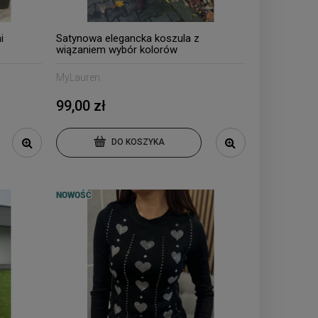
i
Satynowa elegancka koszula z
wiązaniem wybór kolorów
MyLauren
99,00 zł
DO KOSZYKA
NOWOŚĆ