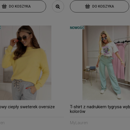
DO KOSZYKA
DO KOSZYKA
Ć
NOWOŚĆ
owy ciepły sweterek oversize
T-shirt z nadrukiem tygrysa wy
kolorów
ren
MyLauren