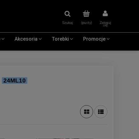
Szukaj
(pusty)
Zaloguj
się
e
Akcesoria
Torebki
Promocje
:
24ML10