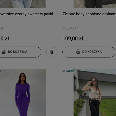
 oversize czarny sweter w paski
Zielone body zdobione cekinam
ren
MyLauren
0 zł
109,00 zł
DO KOSZYKA
DO KOSZYKA
Ć
NOWOŚĆ