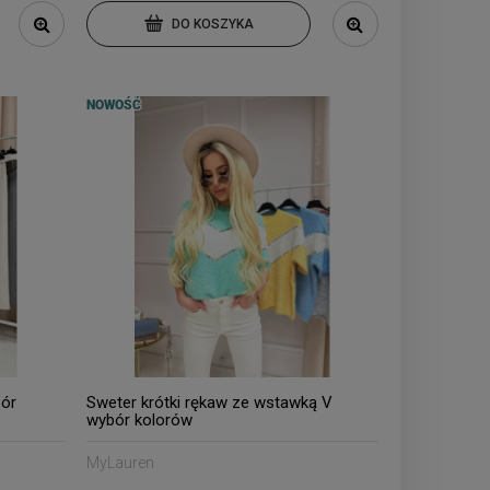
DO KOSZYKA
NOWOŚĆ
bór
Sweter krótki rękaw ze wstawką V
wybór kolorów
MyLauren