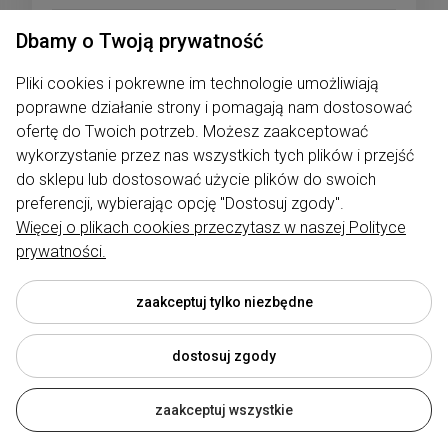
Dbamy o Twoją prywatność
1
...
7
8
9
10
Pliki cookies i pokrewne im technologie umożliwiają
«
11
...
35
poprawne działanie strony i pomagają nam dostosować
ofertę do Twoich potrzeb. Możesz zaakceptować
»
wykorzystanie przez nas wszystkich tych plików i przejść
do sklepu lub dostosować użycie plików do swoich
preferencji, wybierając opcję "Dostosuj zgody".
Więcej o plikach cookies przeczytasz w naszej Polityce
prywatności.
zaakceptuj tylko niezbędne
Newsletter
dostosuj zgody
Podaj swój adres e-mail, jeżeli chcesz
zaakceptuj wszystkie
otrzymywać informacje o nowościach i
promocjach.